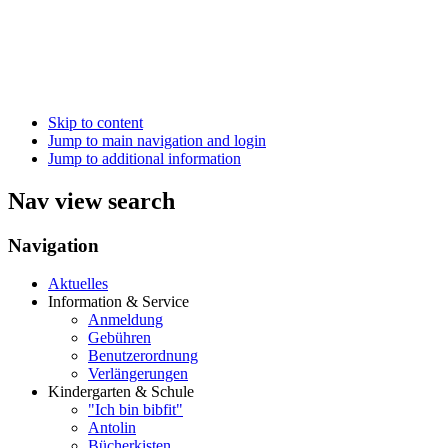
Skip to content
Jump to main navigation and login
Jump to additional information
Nav view search
Navigation
Aktuelles
Information & Service
Anmeldung
Gebühren
Benutzerordnung
Verlängerungen
Kindergarten & Schule
"Ich bin bibfit"
Antolin
Bücherkisten