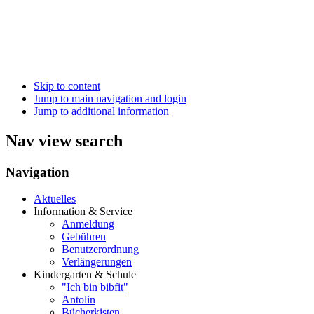
Skip to content
Jump to main navigation and login
Jump to additional information
Nav view search
Navigation
Aktuelles
Information & Service
Anmeldung
Gebühren
Benutzerordnung
Verlängerungen
Kindergarten & Schule
"Ich bin bibfit"
Antolin
Bücherkisten